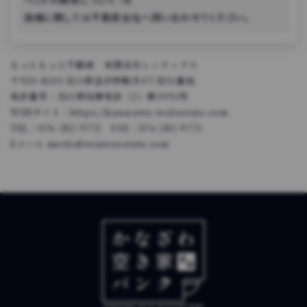
設備に関しては不動産会社へ問い合わせてください。
もっともっと不動産 有限会社レンテックス
〒920-8203 石川県金沢市鞍月4丁目51番地
免許番号：石川県知事免許（2）第3993号
WEBサイト：https://kanazawa-realestate.com
TEL：076-282-9772 FAX：076-282-9773
Eメール motto@rentexestate.com