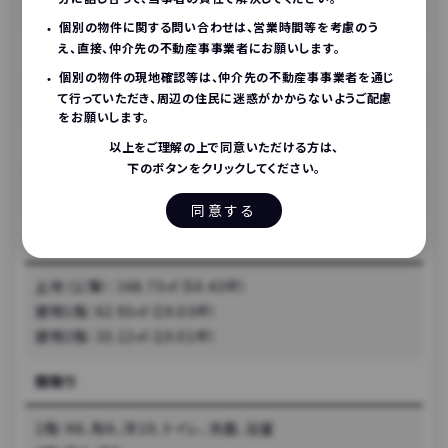
1979年（築47年）
個別の物件に関する問い合わせは、営業時間等を考慮のう
え、直接、仲介先の不動産事事業者にお願いします。
空き家・空き地になる、
またはなった時期
個別の物件の現地確認等は、仲介先の不動産事事業者を通じ
て行っていただき、周辺の住民に迷惑がかからないようご配慮
2019年05月01日
をお願いします。
構造
以上をご理解の上で同意いただける方は、
下のボタンをクリックしてください。
木造
同意する
面積
土地（公簿）：166.73㎡（50.43坪）
建物1階：62.93㎡（19.03坪）
建物2階：33.12㎡（10.01坪）
間取り
1階：K6、和6、洋10、トイレ、洗面、浴室