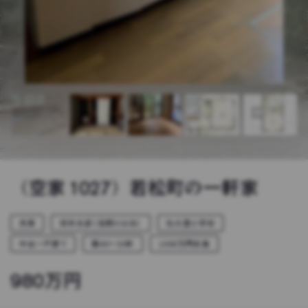
（空家 1027）若松町の一軒家
売買
郊外北部（浅野川以北）
杜の里小学校
中古一戸建て
築40〜50年
1000万円未満
980
万円