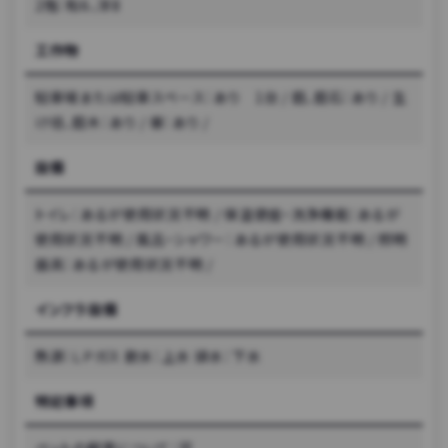
2階：和6、洋8
工作物
駐車場または駐車スペース：あり 1台 / 庭、庭石：あり / 生
け垣、庭木：あり / 塀：あり /
設備
トイレ：あるが使用状況不明 / 保温便座・洗浄機能：あるが
使用状況不明 / 風呂・シャワー：あるが使用状況不明 / 照明
器具：あるが使用状況不明 /
インフラ設備
熱源：ＬＰガス 飲水：上水 排水：下水
特記事項
ペットの飼育について：可