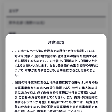
エリア
郊外北部（浅野川以北）
校区
注意事項
杜の里小学校
このホームページは、金沢市での移住・定住を検討している
方々を対象に、空き地や空き家、空き住戸の情報を提供するた
所在地
めに開設するものです。この主旨をご理解の上、ご利用いただ
くようお願いいたします。 なお、登録物件の取引交渉や契約に
金沢市若松町ツ271－1（金沢市若松町ツ271番1）
ついて、本市が関与することや、当事者になることはありませ
ん。
価格
個別の物件案内にある土地や建物に関する情報は、仲介不動
産事事業者から本市への提供情報であり、物件の購入等の決
980万円
定にあたっては、必ず自分自身で実際に物件をご確認いただ
き、ご自身の責任で判断してください。 また、売買・賃貸契約に
関するトラブルが発生した場合についても、本市は一切責任を
建築年
負いかねますので、仲介不動産事事業者を含め当事者間で充
分に話し合って、当事者の責任で解決してください。