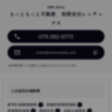
お問い合わせ
もっともっと不動産 有限会社レンテッ
クス
076-282-9772
「金沢空き家バンクを見た」とお伝えいただくとスムーズです。
この住所の規制等
都市計画関連情報
景観政策関連情報
建築関係情報
遺跡地図
道路台帳情報